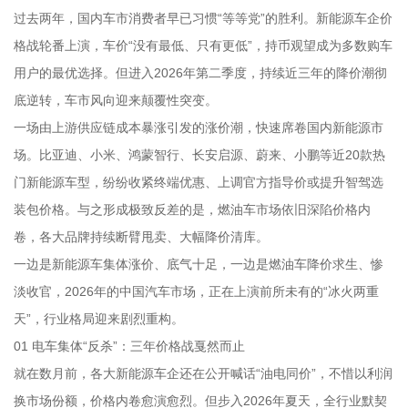
过去两年，国内车市消费者早已习惯“等等党”的胜利。新能源车企价
格战轮番上演，车价“没有最低、只有更低”，持币观望成为多数购车
用户的最优选择。但进入2026年第二季度，持续近三年的降价潮彻
底逆转，车市风向迎来颠覆性突变。
一场由上游供应链成本暴涨引发的涨价潮，快速席卷国内新能源市
场。比亚迪、小米、鸿蒙智行、长安启源、蔚来、小鹏等近20款热
门新能源车型，纷纷收紧终端优惠、上调官方指导价或提升智驾选
装包价格。与之形成极致反差的是，燃油车市场依旧深陷价格内
卷，各大品牌持续断臂甩卖、大幅降价清库。
一边是新能源车集体涨价、底气十足，一边是燃油车降价求生、惨
淡收官，2026年的中国汽车市场，正在上演前所未有的“冰火两重
天”，行业格局迎来剧烈重构。
01 电车集体“反杀”：三年价格战戛然而止
就在数月前，各大新能源车企还在公开喊话“油电同价”，不惜以利润
换市场份额，价格内卷愈演愈烈。但步入2026年夏天，全行业默契