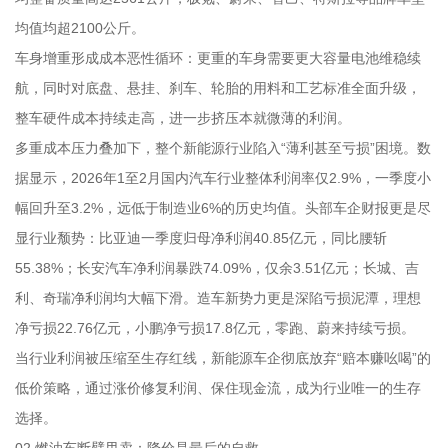
均值均超2100公斤。
车身增重形成成本恶性循环：更重的车身需要更大容量电池维稳续
航，同时对底盘、悬挂、刹车、轮胎的用料和工艺标准全面升级，
整车硬件成本持续走高，进一步挤压本就微薄的利润。
多重成本压力叠加下，整个新能源行业陷入“薄利甚至亏损”困境。数
据显示，2026年1至2月国内汽车行业整体利润率仅2.9%，一季度小
幅回升至3.2%，远低于制造业6%的历史均值。头部车企财报更是尽
显行业颓势：比亚迪一季度归母净利润40.85亿元，同比腰斩
55.38%；长安汽车净利润暴跌74.09%，仅余3.51亿元；长城、吉
利、奇瑞净利润均大幅下滑。造车新势力更是深陷亏损泥潭，理想
净亏损22.76亿元，小鹏净亏损17.8亿元，零跑、蔚来持续亏损。
当行业利润被压缩至生存红线，新能源车企彻底放弃“赔本赚吆喝”的
低价策略，通过涨价修复利润、保住现金流，成为行业唯一的生存
选择。
02 燃油车断臂甩卖：降价是最后的自救