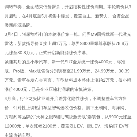
调转节奏，全面结束低价厮杀，开启结构性涨价周期。本轮调价从3
月启动，在4月底至5月初集中爆发，覆盖自主、新势力、合资全品
类新能源品牌。
3月4日，鸿蒙智行打响本轮涨价第一枪。问界M9因搭载新一代激光
雷达，新款指导价直接上调1万元；尊界S800星耀尊享版从78.8万
元涨至80.8万元，正式开启新能源涨价序幕。
紧随其后的是小米汽车。新一代SU7全系统一涨价4000元，标准
版、Pro版、Max版售价分别调整至21.99万元、24.99万元、30.39
万元。雷军在发布会直言，车型材料成本整体上涨约2万元，仅小幅
涨价4000元，已是企业压缩利润后的审慎决策。
4月底，行业龙头比亚迪开启差异化隐性涨价，不调整整车官方售
价，针对性上调热门车型智驾选装包价格。旗下王朝网、海洋网、
方程豹等品牌的“天神之眼B辅助驾驶激光版”选装包，从9900元涨至
12000元，单次涨幅2100元，覆盖汉L EV、唐L EV、海豹07 EV等
主流热销车型。