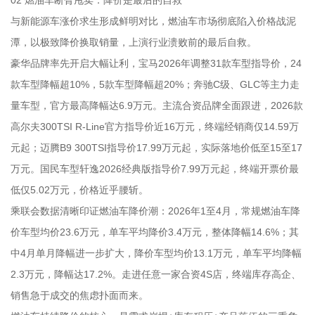
与新能源车涨价求生形成鲜明对比，燃油车市场彻底陷入价格战泥
潭，以极致降价换取销量，上演行业溃败前的最后自救。
豪华品牌率先开启大幅让利，宝马2026年调整31款车型指导价，24
款车型降幅超10%，5款车型降幅超20%；奔驰C级、GLC等主力走
量车型，官方最高降幅达6.9万元。主流合资品牌全面跟进，2026款
高尔夫300TSI R-Line官方指导价近16万元，终端经销商仅14.59万
元起；迈腾B9 300TSI指导价17.99万元起，实际落地价低至15至17
万元。国民车型轩逸2026经典版指导价7.99万元起，终端开票价最
低仅5.02万元，价格近乎腰斩。
乘联会数据清晰印证燃油车降价潮：2026年1至4月，常规燃油车降
价车型均价23.6万元，单车平均降价3.4万元，整体降幅14.6%；其
中4月单月降幅进一步扩大，降价车型均价13.1万元，单车平均降幅
2.3万元，降幅达17.2%。走进任意一家合资4S店，终端库存高企、
销售急于成交的焦虑扑面而来。