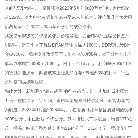
月的7.5万元/吨，一路暴涨至2026年5月的近20万元/吨，累计涨幅
超125%。动力电池占据整车30%至50%的成本，锂价飙升直接大幅
抬高整车生产成本，成为车企涨价的核心推手。
其次是车规级芯片供给紧张、价格暴涨。受全球AI产业爆发挤占产
能影响，近三个月车规级DRAM整体涨幅达180%，DDR5现货涨幅
突破300%。瑞银测算数据显示，仅存储芯片涨价，就导致智能电车
单车成本增加3000至7000元。对于一台15万元、利润率仅5%至8%
的智能新能源车，此番成本上涨几乎吞噬73%至93%的利润，行业
盈利空间被极致压缩。
除此之外，新能源车“越造越重”的行业趋势，进一步加剧成本压力。
工信部数据显示，近年国产乘用车整备质量持续走高，新能源车尤
为明显。2025年1月至2026年4月，在售新能源车整备质量均值突破
2005公斤，中位数达1945公斤。其中增程式车型最重，均值2373公
斤，插混、纯电车型均值分别为2144公斤、1914公斤。理想汽车平
均整备质量高达2561公斤，极氪、蔚来、智己、特斯拉等品牌车型