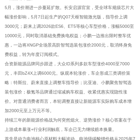
5月，涨价潮进一步蔓延扩散。长安启源官宣，受全球车规级芯片大
幅涨价影响，5月7日起生产的Q07天枢智能激光版，指导价上调
3000元；蔚来上调2026款ES6、ET5等核心车型价格，涨幅5000至
10000元，同时取消基础免费换电权益；小鹏一边推出限时整车优
惠，一边将XNGP全场景高阶智驾选装包涨价2000元，取消终身免
费权益，转为年度订阅模式。
合资新能源品牌同步跟进，大众ID系列多款车型涨价4000至7000
元，丰田bZ4X上调6000元。纵观本轮涨价，车企形成三类调价策
略：特斯拉、蔚来直接上调整车指导价；比亚迪、小鹏聚焦智驾选
装包涨价；极氪等品牌通过缩减购车权益、收紧优惠实现隐性涨
价。对普通消费者而言，本轮调整直接让新能源车实际购车成本增
加2000元至上万元不等。
持续三年的新能源价格战为何突然熄火、逆势涨价？核心答案在于
上游成本暴涨+行业利润触底，车企已无力继续赔本换量。
首先是动力电池核心原材料大幅波动。电池级碳酸锂价格从2025年7