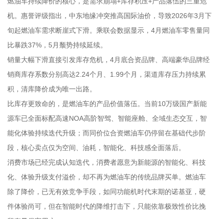
燃油车持续降价的核心，是需求崩塌+库存积压+产品落伍的三重危
机。惠誉评级指出，中东地缘冲突推高国际油价，导致2026年3月下
旬起燃油车需求断崖式下滑。乘联会数据显示，4月燃油车零售量同
比暴跌37%，5月颓势持续延续。
销量大幅下滑直接引发库存危机，4月底合资品牌、高端豪华品牌经
销商库存系数分别高达2.24个月、1.99个月，渠道库存压力持续累
积，清库降价成为唯一出路。
比库存更致命的，是燃油车的产品价值落伍。当前10万级国产新能
源车已全面标配高速NOA高阶智驾、智能座舱、全域生态交互，智
能化体验持续迭代升级；而同价位合资燃油车仍停留在基础代步阶
段，核心卖点仅为空间、油耗，智能化、科技感全面落后。
消费市场已经完成认知迭代，消费者愿意为新能源的智能化、科技
化、体验升级支付溢价，却不再为燃油车的传统品牌买单。燃油车
除了降价，已无有效竞争手段，如同功能机时代末期的诺基亚，硬
件体验尚可，但在智能时代的降维打击下，只能依靠极致性价比挽