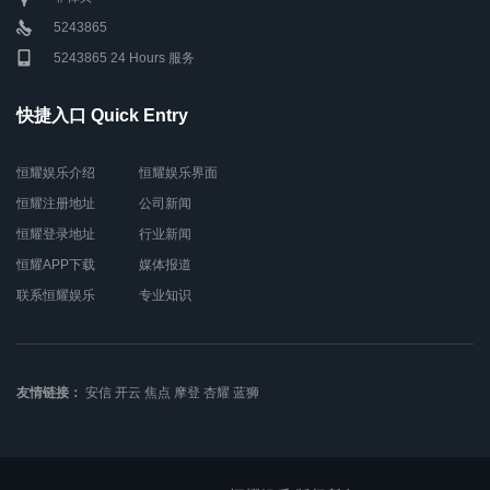
5243865
5243865 24 Hours 服务
快捷入口 Quick Entry
恒耀娱乐介绍
恒耀娱乐界面
恒耀注册地址
公司新闻
恒耀登录地址
行业新闻
恒耀APP下载
媒体报道
联系恒耀娱乐
专业知识
友情链接：
安信
开云
焦点
摩登
杏耀
蓝狮