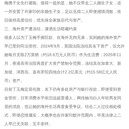
梅携子女先行避险。值得一提的是，她不仅带走二人婚生子女，还
一并安置了许家印的非婚生子女，足以见得二人即便感情消散，依
旧保持高度信任，优先保全家族后代与资产。
三、海外资产遭冻结，潇洒生活暗藏约束
很多人以为丁玉梅手握巨款、在海外无拘无束，实则她的海外资产
早已受到司法管控。2024年9月，英国法院冻结其名下资产，仅允许
她每月支取2万英镑（约18.6万元人民币）作为生活费；2025年11
月，香港高等法院再度扩大资产禁制令范围，冻结其在加拿大、新
加坡、泽西岛、直布罗陀四地合计2.2亿美元（约15.58亿元人民
币）资产。
目前丁玉梅定居伦敦，名下仍有多处房产与银行存款，即便受到资
金管控，日常消费水平依旧远超普通人，网传她与白人年轻男友同
居的消息，也让她的海外生活再度备受争议。结合二人过往相处模
式，即便恋情属实，大概率也在许家印默许范围内，毕竟法律上二
人早已无关联，互不牵绊。