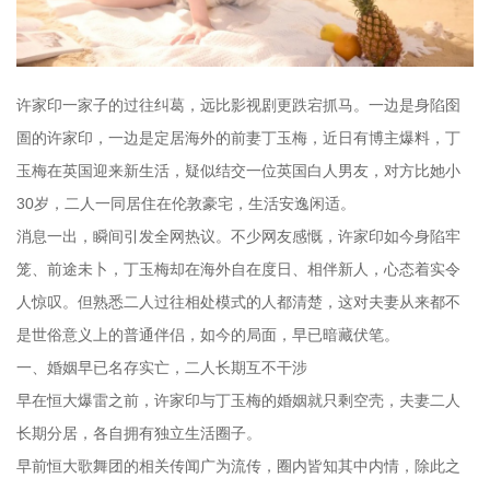
许家印一家子的过往纠葛，远比影视剧更跌宕抓马。一边是身陷囹
圄的许家印，一边是定居海外的前妻丁玉梅，近日有博主爆料，丁
玉梅在英国迎来新生活，疑似结交一位英国白人男友，对方比她小
30岁，二人一同居住在伦敦豪宅，生活安逸闲适。
消息一出，瞬间引发全网热议。不少网友感慨，许家印如今身陷牢
笼、前途未卜，丁玉梅却在海外自在度日、相伴新人，心态着实令
人惊叹。但熟悉二人过往相处模式的人都清楚，这对夫妻从来都不
是世俗意义上的普通伴侣，如今的局面，早已暗藏伏笔。
一、婚姻早已名存实亡，二人长期互不干涉
早在恒大爆雷之前，许家印与丁玉梅的婚姻就只剩空壳，夫妻二人
长期分居，各自拥有独立生活圈子。
早前恒大歌舞团的相关传闻广为流传，圈内皆知其中内情，除此之