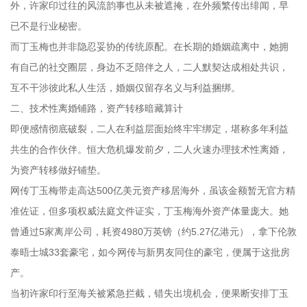
外，许家印过往的风流韵事也从未被遮掩，在外频繁传出绯闻，早
已不是行业秘密。
而丁玉梅也并非隐忍妥协的传统原配。在长期的婚姻疏离中，她拥
有自己的社交圈层，身边不乏陪伴之人，二人默契达成相处共识，
互不干涉彼此私人生活，婚姻仅留存名义与利益捆绑。
二、技术性离婚铺路，资产转移暗藏算计
即便感情彻底破裂，二人在利益层面始终牢牢绑定，堪称多年利益
共生的合作伙伴。恒大危机爆发前夕，二人火速办理技术性离婚，
为资产转移做好铺垫。
网传丁玉梅带走高达500亿美元资产移居海外，虽该金额暂无官方精
准佐证，但多项权威法庭文件证实，丁玉梅海外资产体量庞大。她
曾通过5家离岸公司，耗资4980万英镑（约5.27亿港元），拿下伦敦
泰晤士城33套豪宅，如今网传与新男友同住的豪宅，便属于这批房
产。
当初许家印行至海关被紧急拦截，错失出境机会，便果断安排丁玉