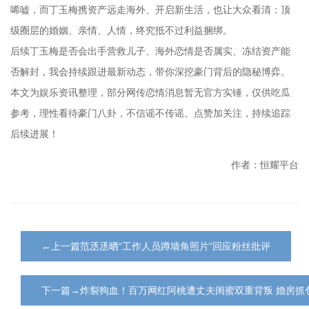
唏嘘，而丁玉梅携资产远走海外、开启新生活，也让大众看清：顶
级圈层的婚姻、亲情、人情，终究抵不过利益捆绑。
后续丁玉梅是否会出手营救儿子、海外恋情是否属实、冻结资产能
否解封，我会持续跟进最新动态，带你深挖豪门背后的隐秘博弈。
本文为娱乐资讯整理，部分网传恋情消息暂无官方实锤，仅供吃瓜
参考，理性看待豪门八卦，不信谣不传谣。点赞加关注，持续追踪
后续进展！
作者：恒耀平台
←上一篇范丞丞晒“工作人员蹲墙角照片”回应粉丝批评
下一篇→炸裂狗血！百万网红阿桃遭丈夫闺蜜双重背叛 婚房抓