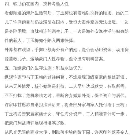
四、软肋仍在国内，抉择考验人性
看似顺遂的海外生活背后，丁玉梅也有着难以抉择的顾虑。她的二
儿子许腾鹤目前仍被滞留在国内，受恒大案件牵连无法出境。一边
是身陷困境、血脉相连的亲生儿子，一边是海外安逸生活与贴身陪
伴的新人，丁玉梅如今陷入两难抉择。
外界都在观望，手握巨额海外资产的她，是否会动用资金、动用资
源营救儿子。这场豪门人性考验，至今没有明确答案。
五、顶级豪门的生存法则：利益永远优先
纵观许家印与丁玉梅的过往纠葛，不难发现顶级富豪的相处逻辑，
从来无关情爱，核心始终是利益。二人早年达成默契，各取所需、
互不打扰；危机来临之时，果断舍弃婚姻外壳，保全资产与后代。
许家印甘愿独自承担法律后果，将全部身家与家人托付给丁玉梅；
丁玉梅妥善安置家族子女，守住海外资产，二人精准算计每一步，
把豪门利益博弈展现得淋漓尽致。
从风光无限的商业大佬，到跌落尘埃的阶下囚，许家印的落幕令人