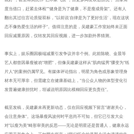
度当借口，赶紧去体检""健身是为了健康，不是瘦成骨架"。还有人
翻出其过往言论质疑双标，"以前说'自律是为了更好生活'，现在这状
态不像热爱生活的样子"。值得注意的是，吴建豪工作室始终未正面
回应减重原因，仅转发其回应视频，进一步加剧外界猜测。
事实上，娱乐圈因极端减重引发争议并非个例。此前陈晓、金晨等
艺人都曾因暴瘦被劝"增肥"，但像吴建豪这样从"肌肉猛男"骤变为"纸
片人"的案例仍属罕见。有媒体评论指出，明星为角色或形象管理身
材本无可厚非，但需建立在健康基础上，"当公众人物的体型变化引
发普遍健康担忧时，坦诚说明原因比模糊回应更负责任"。
截至发稿，吴建豪未再更新动态，仅在回应视频下留言"谢谢关心，
会注意身体"。这场暴瘦风波何时平息尚不可知，但它已引发大众
对"以瘦为美"畸形审美的反思——无论是明星还是普通人，健康永远