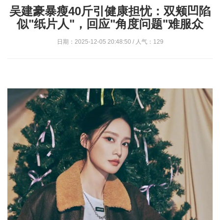
吴建豪暴瘦40斤引健康担忧：双颊凹陷
似"纸片人"，回应"角度问题"难服众
日期：2025-12-05 20:48:50 / 人气：129