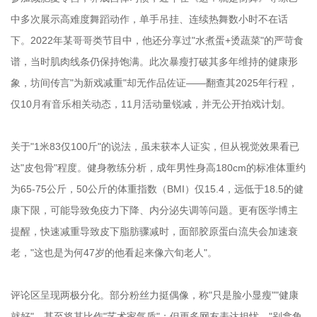
中多次展示高难度舞蹈动作，单手吊挂、连续热舞数小时不在话
下。2022年某哥哥类节目中，他还分享过"水煮蛋+烫蔬菜"的严苛食
谱，当时肌肉线条仍保持饱满。此次暴瘦打破其多年维持的健康形
象，坊间传言"为新戏减重"却无作品佐证——翻查其2025年行程，
仅10月有音乐相关动态，11月活动量锐减，并无公开拍戏计划。
关于"1米83仅100斤"的说法，虽未获本人证实，但从视觉效果看已
达"皮包骨"程度。健身教练分析，成年男性身高180cm的标准体重约
为65-75公斤，50公斤的体重指数（BMI）仅15.4，远低于18.5的健
康下限，可能导致免疫力下降、内分泌失调等问题。更有医学博主
提醒，快速减重导致皮下脂肪骤减时，面部胶原蛋白流失会加速衰
老，"这也是为何47岁的他看起来像六旬老人"。
评论区呈现两极分化。部分粉丝力挺偶像，称"只是脸小显瘦""健康
就好"，甚至将其比作"艺术家气质"；但更多网友表达担忧，"别拿角