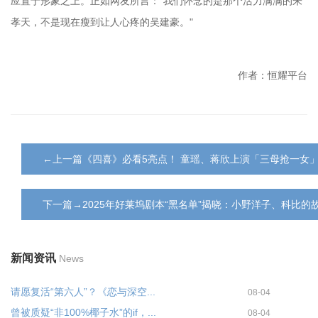
应置于形象之上。正如网友所言："我们怀念的是那个活力满满的朱
孝天，不是现在瘦到让人心疼的吴建豪。"
作者：恒耀平台
←上一篇《四喜》必看5亮点！ 童瑶、蒋欣上演「三母抢一女
下一篇→2025年好莱坞剧本“黑名单”揭晓：小野洋子、科比的
新闻资讯
News
请愿复活“第六人”？《恋与深空...
08-04
曾被质疑“非100%椰子水”的if，...
08-04