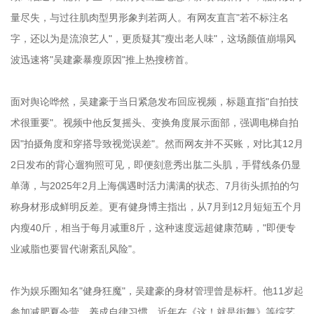
量尽失，与过往肌肉型男形象判若两人。有网友直言"若不标注名
字，还以为是流浪艺人"，更质疑其"瘦出老人味"，这场颜值崩塌风
波迅速将"吴建豪暴瘦原因"推上热搜榜首。
面对舆论哗然，吴建豪于当日紧急发布回应视频，标题直指"自拍技
术很重要"。视频中他反复摇头、变换角度展示面部，强调电梯自拍
因"拍摄角度和穿搭导致视觉误差"。然而网友并不买账，对比其12月
2日发布的背心遛狗照可见，即便刻意秀出肱二头肌，手臂线条仍显
单薄，与2025年2月上海偶遇时活力满满的状态、7月街头抓拍的匀
称身材形成鲜明反差。更有健身博主指出，从7月到12月短短五个月
内瘦40斤，相当于每月减重8斤，这种速度远超健康范畴，"即便专
业减脂也要冒代谢紊乱风险"。
作为娱乐圈知名"健身狂魔"，吴建豪的身材管理曾是标杆。他11岁起
参加减肥夏令营，养成自律习惯，近年在《这！就是街舞》等综艺