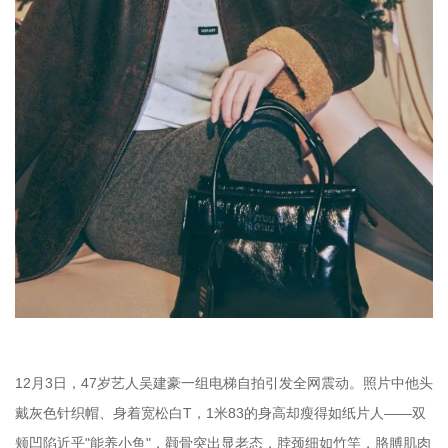
12月3日，47岁艺人吴建豪一组电梯自拍引发全网震动。照片中他头
戴灰色针织帽、身着宽松白T，1米83的身高却瘦得如纸片人——双
颊凹陷近乎"能养小鱼"，颧骨突出显老态，脖颈细如竹竿，胳膊肌肉