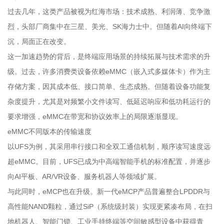
过去几年，这类产品被视为红海市场：技术成熟、利润薄、竞争激
烈，头部厂商集中在三星、美光、SK海力士中。但随着AI向终端下
沉，局面正在改变。
这一加速趋势的背后，是终端应用场景的持续拓展与技术需求的升
级。过去，许多消费类设备依赖eMMC（嵌入式多媒体卡）作为主
存储方案，因其成本低、接口简单、生态成熟。但随着设备功能复
杂度提升，尤其是对频繁小文件读写、低延迟响应和低功耗运行的
要求增强，eMMC在带宽和协议效率上的局限逐渐显现。
eMMC不同版本的传输速度
以UFS为例，其采用串行接口和全双工通信机制，顺序读写速度远
超eMMC。目前，UFS已成为中高端智能手机的标准配置，并逐步
向AI平板、AR/VR设备、服务机器人等领域扩展。
与此同时，eMCP也在升级。新一代eMCP产品普遍整合LPDDR与
高性能NAND颗粒，通过SiP（系统级封装）实现更紧凑布局，在扫
地机器人、智能门锁、工业手持终端等空间敏感型设备中获得青