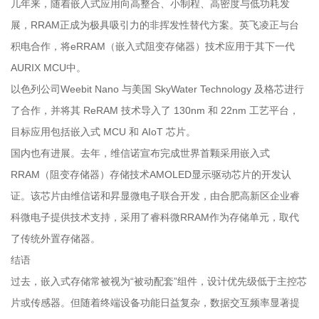
几年来，随着嵌入式应用向高整合、小制程、高密度与低功耗发
展，RRAM正成为极具吸引力的非挥发性替代方案。英飞凌正与台
积电合作，将eRRAM（嵌入式阻变存储器）技术应用于其下一代
AURIX MCU中。
以色列公司Weebit Nano 与美国 SkyWater Technology 及格芯进行
了合作，并将其 ReRAM 技术导入了 130nm 和 22nm 工艺平台，
目标应用包括嵌入式 MCU 和 AIoT 芯片。
国内也有进展。去年，维信诺宣布完成世界首颗采用嵌入式
RRAM（阻变存储器）存储技术AMOLED显示驱动芯片的开发认
证。该芯片由维信诺和昇显微电子联合开发，由合肥高新区企业睿
科微电子提供技术支持，采用了睿科微RRAM作为存储单元，取代
了传统外置存储器。
结语
过去，嵌入式存储常被视为“被动配套”组件，设计优先级低于主控芯
片或传感器。但随着终端设备功能日益复杂，数据交互频率显著提