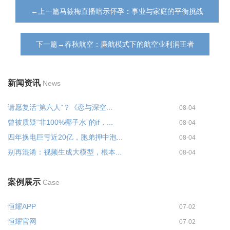
←上一篇马筱梅直播暗示怀孕：事业与家庭的平衡挑战
下一篇→春秋航空：廉航模式下的航空业利润王者
新闻资讯
News
请愿复活“第六人”？《恋与深空...
08-04
曾被质疑“非100%椰子水”的if，...
08-04
四年换电巨亏近20亿，胞弟押中泡...
08-04
别再混淆：视频生成大模型，根本...
08-04
案例展示
Case
恒耀APP
07-02
恒耀官网
07-02