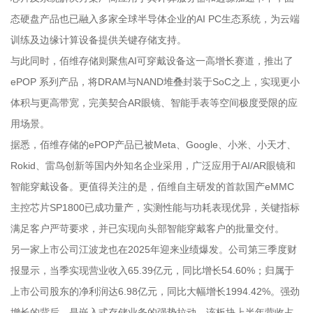
态硬盘产品也已融入多家全球半导体企业的AI PC生态系统，为云端
训练及边缘计算设备提供关键存储支持。
与此同时，佰维存储则聚焦AI可穿戴设备这一高增长赛道，推出了
ePOP 系列产品，将DRAM与NAND堆叠封装于SoC之上，实现更小
体积与更高带宽，完美契合AR眼镜、智能手表等空间极度受限的应
用场景。
据悉，佰维存储的ePOP产品已被Meta、Google、小米、小天才、
Rokid、雷鸟创新等国内外知名企业采用，广泛应用于AI/AR眼镜和
智能穿戴设备。更值得关注的是，佰维自主研发的首款国产eMMC
主控芯片SP1800已成功量产，实测性能与功耗表现优异，关键指标
满足客户严苛要求，并已实现向头部智能穿戴客户的批量交付。
另一家上市公司江波龙也在2025年迎来业绩爆发。公司第三季度财
报显示，当季实现营业收入65.39亿元，同比增长54.60%；归属于
上市公司股东的净利润达6.98亿元，同比大幅增长1994.42%。强劲
增长的背后，是嵌入式存储业务的强势拉动，该板块上半年营收占