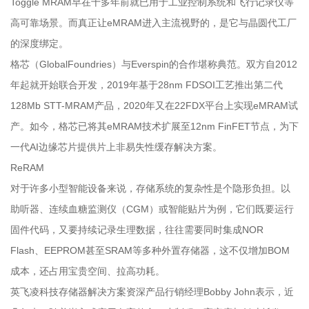
Toggle MRAM早在十多年前就已用于工业控制系统和飞行记录仪等
高可靠场景。而真正让eMRAM进入主流视野的，是它与晶圆代工厂
的深度绑定。
格芯（GlobalFoundries）与Everspin的合作堪称典范。双方自2012
年起就开始联合开发，2019年基于28nm FDSOI工艺推出第二代
128Mb STT-MRAM产品，2020年又在22FDX平台上实现eMRAM试
产。如今，格芯已将其eMRAM技术扩展至12nm FinFET节点，为下
一代AI边缘芯片提供片上非易失性缓存解决方案。
ReRAM
对于许多小型智能设备来说，存储系统的复杂性是个隐形负担。以
助听器、连续血糖监测仪（CGM）或智能贴片为例，它们既要运行
固件代码，又要持续记录生理数据，往往需要同时集成NOR
Flash、EEPROM甚至SRAM等多种外置存储器，这不仅增加BOM
成本，还占用宝贵空间、拉高功耗。
英飞凌科技存储器解决方案资深产品行销经理Bobby John表示，近