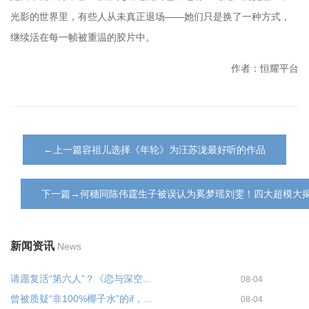
光影的世界里，有些人从未真正退场——她们只是换了一种方式，
继续活在每一帧被重温的胶片中。
作者：恒耀平台
←上一篇容祖儿选择《年轮》为汪苏泷最好听的作品
下一篇→何穗同陈伟霆生子被误认为奚梦瑶刘雯！四大超模大
新闻资讯
News
请愿复活“第六人”？《恋与深空...
08-04
曾被质疑“非100%椰子水”的if，...
08-04