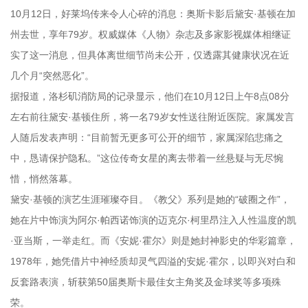
10月12日，好莱坞传来令人心碎的消息：奥斯卡影后黛安·基顿在加
州去世，享年79岁。权威媒体《人物》杂志及多家影视媒体相继证
实了这一消息，但具体离世细节尚未公开，仅透露其健康状况在近
几个月“突然恶化”。
据报道，洛杉矶消防局的记录显示，他们在10月12日上午8点08分
左右前往黛安·基顿住所，将一名79岁女性送往附近医院。家属发言
人随后发表声明：“目前暂无更多可公开的细节，家属深陷悲痛之
中，恳请保护隐私。”这位传奇女星的离去带着一丝悬疑与无尽惋
惜，悄然落幕。
黛安·基顿的演艺生涯璀璨夺目。《教父》系列是她的“破圈之作”，
她在片中饰演为阿尔·帕西诺饰演的迈克尔·柯里昂注入人性温度的凯
·亚当斯，一举走红。而《安妮·霍尔》则是她封神影史的华彩篇章，
1978年，她凭借片中神经质却灵气四溢的安妮·霍尔，以即兴对白和
反套路表演，斩获第50届奥斯卡最佳女主角奖及金球奖等多项殊
荣。