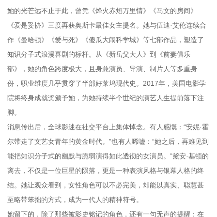
她的光芒远不止于此，曾凭《烽火赤焰万里情》《马文的房间》
《爱是妥协》三度再获奥斯卡最佳女主提名。她与伍迪·艾伦连续合
作《曼哈顿》《爱与死》《傻瓜大闹科学城》等七部作品，塑造了
知识分子式浪漫喜剧的标杆。从《新岳父大人》到《前妻俱乐
部》，她的角色跨度极大，且身兼演员、导演、制片人等多重身
份，职业维度几乎贯穿了半部好莱坞现代史。2017年，美国电影学
院将终身成就奖颁予她，为她持续半个世纪的演艺人生提前落下注
脚。
消息传出后，全球影迷在社交平台上集体悼念。有人感慨：“安妮·霍
尔带走了文艺女青年的黄金时代。”也有人唏嘘：“她之后，再难见到
能把知识分子式的幽默与脆弱演得如此透彻的女演员。”黛安·基顿的
离去，不仅是一位巨星的陨落，更是一种表演风格与银幕人格的终
结。她让观众看到，女性角色可以不必完美，却能以真实、聪慧甚
至略带笨拙的方式，成为一代人的精神符号。
她留下的，除了那些被影史铭记的角色，还有一句无声的提醒：在