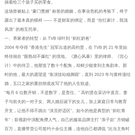
揣着给三个孩子买的零食。
这场曾被贴上 “豪门赘婿” 标签的婚姻，在事业危机的考验下，终于
露出了最本真的模样 —— 不是财富的绑定，而是 “你扛家计，我顶
风浪” 的相互托举。
一、养家者的转型：从 TVB 绿叶到 “斜杠奶爸”
2004 年夺得 “香港先生” 冠军出道的高钧贤，在 TVB 的 21 年里始
终徘徊在 “眼熟却不爆红” 的境地。《溏心风暴》里的律师、《宫心
计》中的侍卫，他塑造了数十个配角，却鲜少能拿到主角剧本。那
时的他，最大的愿望是 “靠演技站稳脚跟”，直到 2023 年与黄梓漫结
婚，五口之家的重担彻底改写了他的人生轨迹。
“每月 6 位数开销，不是数字，是责任。” 高钧贤在采访中直言。妻
子与前夫的一对子女、两人婚后诞下的女儿，加上家庭日常与教育
开支，让他不得不跳出 “演员舒适区”。如今的他是典型的 “斜杠青
年”：影视剧中演配角攒人气，自己的服装品牌主打 “亲子款” 月销破
百万，直播带货公司签约十余位主播，连他自己都调侃 “比当主角时