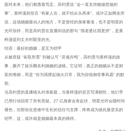
面对未来，他们都透着笃定。高钧贤说 “会一直支持她做想做的
事”，黄梓漫则坦言 “有家人在，就不怕从头再来”。或许正如网友所
说，这场婚姻最动人的地方，不是曾经的身家暴涨，也不是明星的
光环加持，而是高钧贤在直播间说的那句 “我老婆比我更拼”，是黄
梓漫提到丈夫时眼里的光。
结语：最好的婚姻，是互为铠甲
从被质疑 “各取所需” 到被认可 “灵魂共鸣”，高钧贤与黄梓漫的故
事，撕开了娱乐圈名利婚姻的滤镜。它证明：真正的婚姻从不是财
富的堆砌，而是 “你为我撑起烟火日常，我为你抵御世事风霜” 的默
契。
当高钧贤的直播镜头对准家庭，当黄梓漫的宣言写满韧性，他们早
已用行动回答了所有质疑。27 亿身家会有起伏，明星光环会随时间
褪色，但那份在患难中生长的信任与支撑，终将成为彼此最坚实的
铠甲。这，或许就是婚姻最本真的模样。