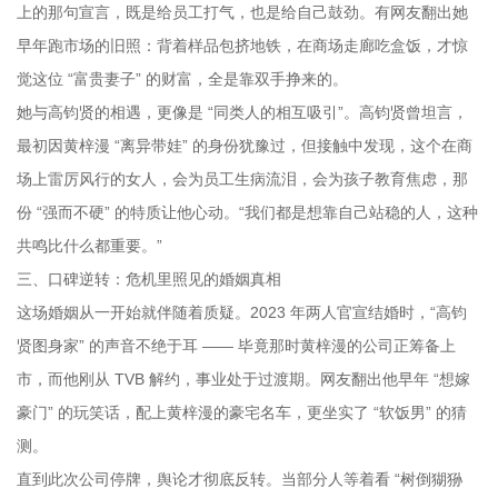
上的那句宣言，既是给员工打气，也是给自己鼓劲。有网友翻出她
早年跑市场的旧照：背着样品包挤地铁，在商场走廊吃盒饭，才惊
觉这位 “富贵妻子” 的财富，全是靠双手挣来的。
她与高钧贤的相遇，更像是 “同类人的相互吸引”。高钧贤曾坦言，
最初因黄梓漫 “离异带娃” 的身份犹豫过，但接触中发现，这个在商
场上雷厉风行的女人，会为员工生病流泪，会为孩子教育焦虑，那
份 “强而不硬” 的特质让他心动。“我们都是想靠自己站稳的人，这种
共鸣比什么都重要。”
三、口碑逆转：危机里照见的婚姻真相
这场婚姻从一开始就伴随着质疑。2023 年两人官宣结婚时，“高钧
贤图身家” 的声音不绝于耳 —— 毕竟那时黄梓漫的公司正筹备上
市，而他刚从 TVB 解约，事业处于过渡期。网友翻出他早年 “想嫁
豪门” 的玩笑话，配上黄梓漫的豪宅名车，更坐实了 “软饭男” 的猜
测。
直到此次公司停牌，舆论才彻底反转。当部分人等着看 “树倒猢狲