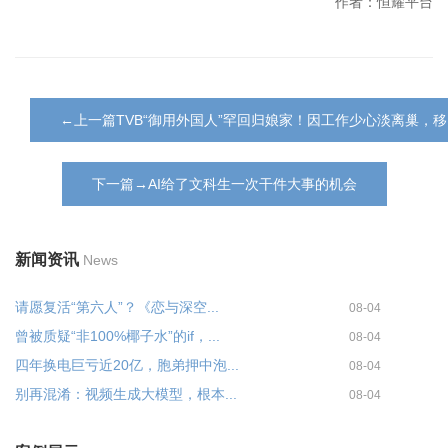
作者：恒耀平台
←上一篇TVB“御用外国人”罕回归娘家！因工作少心淡离巢，
下一篇→AI给了文科生一次干件大事的机会
新闻资讯
News
请愿复活“第六人”？《恋与深空...
08-04
曾被质疑“非100%椰子水”的if，...
08-04
四年换电巨亏近20亿，胞弟押中泡...
08-04
别再混淆：视频生成大模型，根本...
08-04