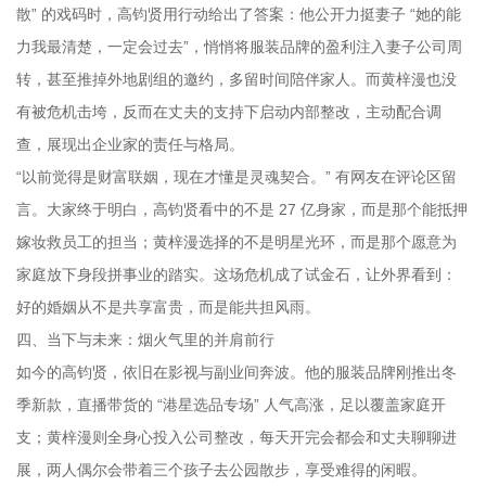
散” 的戏码时，高钧贤用行动给出了答案：他公开力挺妻子 “她的能
力我最清楚，一定会过去”，悄悄将服装品牌的盈利注入妻子公司周
转，甚至推掉外地剧组的邀约，多留时间陪伴家人。而黄梓漫也没
有被危机击垮，反而在丈夫的支持下启动内部整改，主动配合调
查，展现出企业家的责任与格局。
“以前觉得是财富联姻，现在才懂是灵魂契合。” 有网友在评论区留
言。大家终于明白，高钧贤看中的不是 27 亿身家，而是那个能抵押
嫁妆救员工的担当；黄梓漫选择的不是明星光环，而是那个愿意为
家庭放下身段拼事业的踏实。这场危机成了试金石，让外界看到：
好的婚姻从不是共享富贵，而是能共担风雨。
四、当下与未来：烟火气里的并肩前行
如今的高钧贤，依旧在影视与副业间奔波。他的服装品牌刚推出冬
季新款，直播带货的 “港星选品专场” 人气高涨，足以覆盖家庭开
支；黄梓漫则全身心投入公司整改，每天开完会都会和丈夫聊聊进
展，两人偶尔会带着三个孩子去公园散步，享受难得的闲暇。