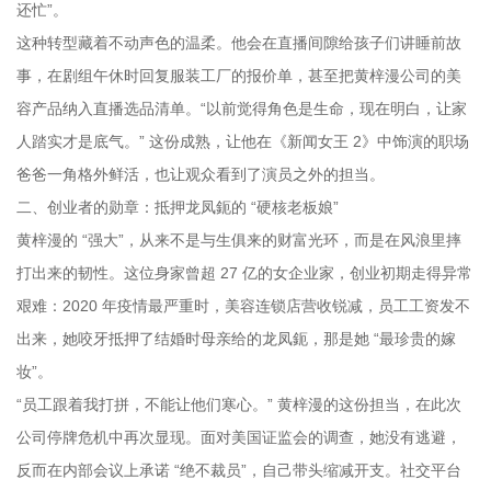
还忙”。
这种转型藏着不动声色的温柔。他会在直播间隙给孩子们讲睡前故
事，在剧组午休时回复服装工厂的报价单，甚至把黄梓漫公司的美
容产品纳入直播选品清单。“以前觉得角色是生命，现在明白，让家
人踏实才是底气。” 这份成熟，让他在《新闻女王 2》中饰演的职场
爸爸一角格外鲜活，也让观众看到了演员之外的担当。
二、创业者的勋章：抵押龙凤鈪的 “硬核老板娘”
黄梓漫的 “强大”，从来不是与生俱来的财富光环，而是在风浪里摔
打出来的韧性。这位身家曾超 27 亿的女企业家，创业初期走得异常
艰难：2020 年疫情最严重时，美容连锁店营收锐减，员工工资发不
出来，她咬牙抵押了结婚时母亲给的龙凤鈪，那是她 “最珍贵的嫁
妆”。
“员工跟着我打拼，不能让他们寒心。” 黄梓漫的这份担当，在此次
公司停牌危机中再次显现。面对美国证监会的调查，她没有逃避，
反而在内部会议上承诺 “绝不裁员”，自己带头缩减开支。社交平台