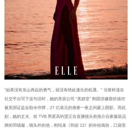
“如果没有东山再起的勇气，就没有绝处逢生的机遇。” 当黄梓漫在
社交平台写下这句话时，她的美容公司 “美妍堂” 刚因涉嫌股价操控
被美国证监会勒令停牌，27 亿港元的身家一夜之间蒙上阴影。而此
刻，她的丈夫、前 TVB 男星高钧贤正在直播镜头前推介自家服装品
牌的羽绒服，镜头外的他，刚结束《刑侦 12》的补拍戏份，口袋里