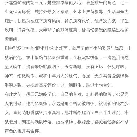
张嘉益饰演的胡三元，是整部剧最戳人心、最意难平的角色。他一
生无保留疼爱、扶持外甥女忆秦娥，艺术上严苛教导，生活里全力
庇护，甘愿为她扛下所有风雨、背负所有代价。他两次入狱，半生
坎坷、满身伤痕，大半辈子的颠沛流离，皆与忆秦娥的隐秘过往紧
紧捆绑。
剧中那场封神的“眼泪拌饭”名场面，道尽了他半生的委屈与隐忍。出
狱后的他，在小饭馆与忆秦娥重逢，全程沉默扒饭，一滴热泪悄然
坠入碗中，混着米饭默默咽下。没有嘶吼、没有哭诉，仅凭呼吸、
神态、细微动作，就将中年男人的硬气、委屈、无奈与偏爱演绎得
淋漓尽致。央视曾高度评价：这一滴眼泪，胜过十句台词。
在此之前，胡三元始终坚信，自己的苦难、刘红兵的堕落，都是旁
人的过错，他的忆秦娥，永远是那个需要被呵护、被偏袒的纯粹少
女。直到花彩香临终点破真相，他才幡然醒悟：自己半生浮沉、牢
狱缠身，刘红兵颓废堕落、婚姻破碎，根源处，都藏着忆秦娥不动
声色的推开与舍弃。