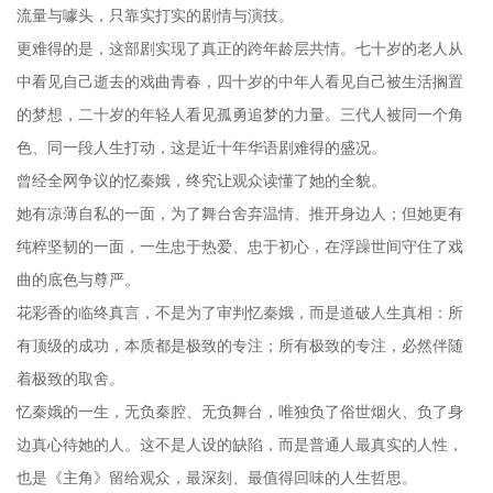
流量与噱头，只靠实打实的剧情与演技。
更难得的是，这部剧实现了真正的跨年龄层共情。七十岁的老人从
中看见自己逝去的戏曲青春，四十岁的中年人看见自己被生活搁置
的梦想，二十岁的年轻人看见孤勇追梦的力量。三代人被同一个角
色、同一段人生打动，这是近十年华语剧难得的盛况。
曾经全网争议的忆秦娥，终究让观众读懂了她的全貌。
她有凉薄自私的一面，为了舞台舍弃温情、推开身边人；但她更有
纯粹坚韧的一面，一生忠于热爱、忠于初心，在浮躁世间守住了戏
曲的底色与尊严。
花彩香的临终真言，不是为了审判忆秦娥，而是道破人生真相：所
有顶级的成功，本质都是极致的专注；所有极致的专注，必然伴随
着极致的取舍。
忆秦娥的一生，无负秦腔、无负舞台，唯独负了俗世烟火、负了身
边真心待她的人。这不是人设的缺陷，而是普通人最真实的人性，
也是《主角》留给观众，最深刻、最值得回味的人生哲思。