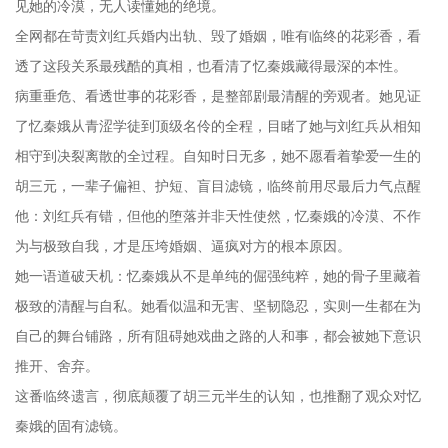
见她的冷漠，无人读懂她的绝境。
全网都在苛责刘红兵婚内出轨、毁了婚姻，唯有临终的花彩香，看
透了这段关系最残酷的真相，也看清了忆秦娥藏得最深的本性。
病重垂危、看透世事的花彩香，是整部剧最清醒的旁观者。她见证
了忆秦娥从青涩学徒到顶级名伶的全程，目睹了她与刘红兵从相知
相守到决裂离散的全过程。自知时日无多，她不愿看着挚爱一生的
胡三元，一辈子偏袒、护短、盲目滤镜，临终前用尽最后力气点醒
他：刘红兵有错，但他的堕落并非天性使然，忆秦娥的冷漠、不作
为与极致自我，才是压垮婚姻、逼疯对方的根本原因。
她一语道破天机：忆秦娥从不是单纯的倔强纯粹，她的骨子里藏着
极致的清醒与自私。她看似温和无害、坚韧隐忍，实则一生都在为
自己的舞台铺路，所有阻碍她戏曲之路的人和事，都会被她下意识
推开、舍弃。
这番临终遗言，彻底颠覆了胡三元半生的认知，也推翻了观众对忆
秦娥的固有滤镜。