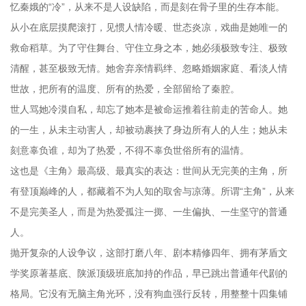
忆秦娥的“冷”，从来不是人设缺陷，而是刻在骨子里的生存本能。
从小在底层摸爬滚打，见惯人情冷暖、世态炎凉，戏曲是她唯一的
救命稻草。为了守住舞台、守住立身之本，她必须极致专注、极致
清醒，甚至极致无情。她舍弃亲情羁绊、忽略婚姻家庭、看淡人情
世故，把所有的温度、所有的热爱，全部留给了秦腔。
世人骂她冷漠自私，却忘了她本是被命运推着往前走的苦命人。她
的一生，从未主动害人，却被动裹挟了身边所有人的人生；她从未
刻意辜负谁，却为了热爱，不得不辜负世俗所有的温情。
这也是《主角》最高级、最真实的表达：世间从无完美的主角，所
有登顶巅峰的人，都藏着不为人知的取舍与凉薄。所谓“主角”，从来
不是完美圣人，而是为热爱孤注一掷、一生偏执、一生坚守的普通
人。
抛开复杂的人设争议，这部打磨八年、剧本精修四年、拥有茅盾文
学奖原著基底、陕派顶级班底加持的作品，早已跳出普通年代剧的
格局。它没有无脑主角光环，没有狗血强行反转，用整整十四集铺