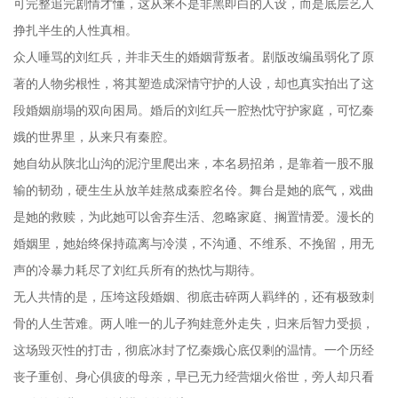
可完整追完剧情才懂，这从来不是非黑即白的人设，而是底层艺人
挣扎半生的人性真相。
众人唾骂的刘红兵，并非天生的婚姻背叛者。剧版改编虽弱化了原
著的人物劣根性，将其塑造成深情守护的人设，却也真实拍出了这
段婚姻崩塌的双向困局。婚后的刘红兵一腔热忱守护家庭，可忆秦
娥的世界里，从来只有秦腔。
她自幼从陕北山沟的泥泞里爬出来，本名易招弟，是靠着一股不服
输的韧劲，硬生生从放羊娃熬成秦腔名伶。舞台是她的底气，戏曲
是她的救赎，为此她可以舍弃生活、忽略家庭、搁置情爱。漫长的
婚姻里，她始终保持疏离与冷漠，不沟通、不维系、不挽留，用无
声的冷暴力耗尽了刘红兵所有的热忱与期待。
无人共情的是，压垮这段婚姻、彻底击碎两人羁绊的，还有极致刺
骨的人生苦难。两人唯一的儿子狗娃意外走失，归来后智力受损，
这场毁灭性的打击，彻底冰封了忆秦娥心底仅剩的温情。一个历经
丧子重创、身心俱疲的母亲，早已无力经营烟火俗世，旁人却只看