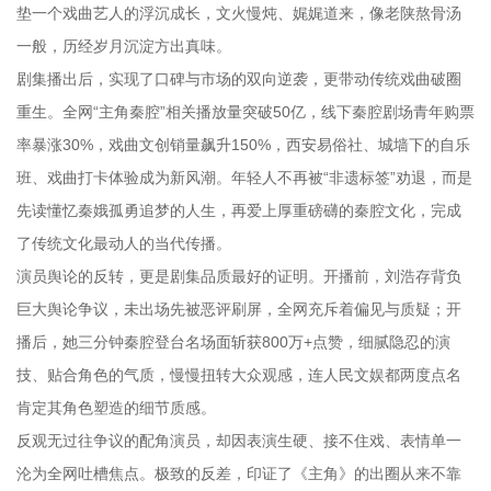
垫一个戏曲艺人的浮沉成长，文火慢炖、娓娓道来，像老陕熬骨汤
一般，历经岁月沉淀方出真味。
剧集播出后，实现了口碑与市场的双向逆袭，更带动传统戏曲破圈
重生。全网“主角秦腔”相关播放量突破50亿，线下秦腔剧场青年购票
率暴涨30%，戏曲文创销量飙升150%，西安易俗社、城墙下的自乐
班、戏曲打卡体验成为新风潮。年轻人不再被“非遗标签”劝退，而是
先读懂忆秦娥孤勇追梦的人生，再爱上厚重磅礴的秦腔文化，完成
了传统文化最动人的当代传播。
演员舆论的反转，更是剧集品质最好的证明。开播前，刘浩存背负
巨大舆论争议，未出场先被恶评刷屏，全网充斥着偏见与质疑；开
播后，她三分钟秦腔登台名场面斩获800万+点赞，细腻隐忍的演
技、贴合角色的气质，慢慢扭转大众观感，连人民文娱都两度点名
肯定其角色塑造的细节质感。
反观无过往争议的配角演员，却因表演生硬、接不住戏、表情单一
沦为全网吐槽焦点。极致的反差，印证了《主角》的出圈从来不靠