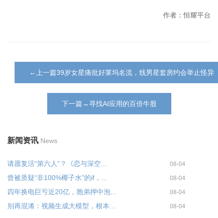
作者：恒耀平台
←上一篇39岁女星痛批好莱坞名流，线男星套房约会举止怪异
下一篇→寻找AI应用的百倍牛股
新闻资讯
News
请愿复活“第六人”？《恋与深空...
08-04
曾被质疑“非100%椰子水”的if，...
08-04
四年换电巨亏近20亿，胞弟押中泡...
08-04
别再混淆：视频生成大模型，根本...
08-04