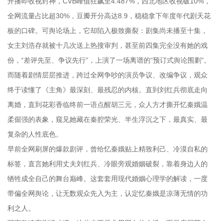
开播即收视封神，CVB峰值狂飙至4.487%，西北地区收视破10%，
全网流量占比超30%，豆瓣开分高达8.9，稳稳拿下年度年代剧天花
板的口碑。可舆论场上，它却陷入极致撕裂：剧集尚未播至十集，
女主刘浩存就被十几次送上热搜审判，甚至前四集完全没有她的戏
份，“差评先至、争议先行”，上演了一场离谱的“预订式舆论围剿”。
而随着剧情层层推进，跨过全网争吵的演员争议、改编争议，观众
终于读懂了《主角》最深刻、最残忍的内核。直到刘红兵彻底走向
离婚，直到花彩香临终前一语点醒胡三元，众人方才撕开忆秦娥温
柔倔强的表象，窥见她藏在秦腔荣光、半生浮沉之下，最真实、最
复杂的人性底色。
早前全网刷屏的爆款剧评，曾给忆秦娥贴上精致利己、冷漠自私的
标签，直言她利用丈夫刘红兵、冷眼旁观婚姻破裂，靠着身边人的
牺牲成全自己的舞台巅峰。这套套用现代婚姻心理学的解读，一度
带偏全网舆论，让无数观众先入为主，认定忆秦娥是凉薄无情的功
利之人。