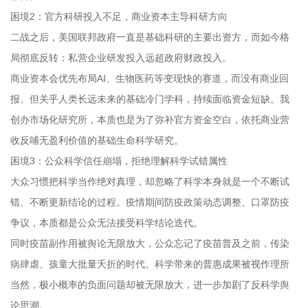
困境2：官方科研投入不足，商业资本主导科研方向
二战之后，美国联邦政府一直是基础科研的主要出资方，而如今格
局彻底反转：私营企业研发投入远超政府财政投入。
商业资本会优先布局AI、生物医药等变现快的赛道，而没有商业回
报、但关乎人类长远未来的基础冷门学科，持续面临资金短缺。我
创办市场化研究所，本质也是为了弥补官方资金空白，依托商业营
收反哺无盈利价值的基础生命科学研究。
困境3：公众科学信任崩塌，拒绝理解科学试错属性
大众习惯把科学当作绝对真理，却忽略了科学本身就是一个不断试
错、不断更新结论的过程。疫情期间防疫政策动态调整、口罩防疫
争议，本质都是公众无法接受科学结论迭代。
同时疫苗副作用被舆论无限放大，公众忘记了疫苗普及之前，传染
病肆虐、孩童大批量夭折的时代。科学带来的普惠成果被视作理所
当然，极小概率的负面问题却被无限放大，进一步加剧了反科学舆
论思潮。