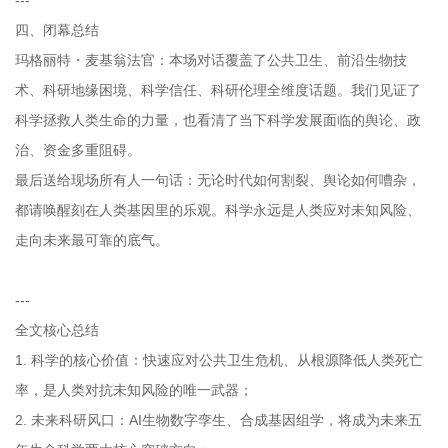
---
四、闭幕总结
玛格丽特・麦基翁法官：本场对话覆盖了公共卫生、前沿生物技
术、科研地缘困境、科学信任、科研伦理全维度话题。我们见证了
科学拯救人类生命的力量，也看清了当下科学发展面临的舆论、政
治、资金多重阻碍。
最后送给现场所有人一句话：无论时代如何割裂、舆论如何嘈杂，
都请唤醒刻在人类基因里的乐观。科学永远是人类应对未知风险、
走向未来最可靠的底气。
---
全文核心总结
1. 科学的核心价值：快速应对公共卫生危机、从根源降低人类死亡
率，是人类对抗未知风险的唯一武器；
2. 未来科研风口：AI生物数字孪生、合成基因组学，将成为未来五