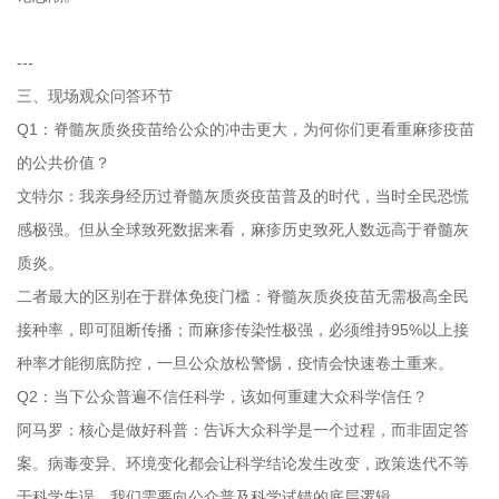
---
三、现场观众问答环节
Q1：脊髓灰质炎疫苗给公众的冲击更大，为何你们更看重麻疹疫苗
的公共价值？
文特尔：我亲身经历过脊髓灰质炎疫苗普及的时代，当时全民恐慌
感极强。但从全球致死数据来看，麻疹历史致死人数远高于脊髓灰
质炎。
二者最大的区别在于群体免疫门槛：脊髓灰质炎疫苗无需极高全民
接种率，即可阻断传播；而麻疹传染性极强，必须维持95%以上接
种率才能彻底防控，一旦公众放松警惕，疫情会快速卷土重来。
Q2：当下公众普遍不信任科学，该如何重建大众科学信任？
阿马罗：核心是做好科普：告诉大众科学是一个过程，而非固定答
案。病毒变异、环境变化都会让科学结论发生改变，政策迭代不等
于科学失误，我们需要向公众普及科学试错的底层逻辑。