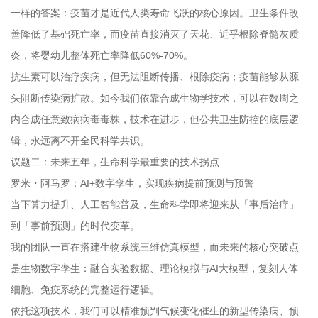
一样的答案：疫苗才是近代人类寿命飞跃的核心原因。卫生条件改
善降低了基础死亡率，而疫苗直接消灭了天花、近乎根除脊髓灰质
炎，将婴幼儿整体死亡率降低60%-70%。
抗生素可以治疗疾病，但无法阻断传播、根除疫病；疫苗能够从源
头阻断传染病扩散。如今我们依靠合成生物学技术，可以在数周之
内合成任意致病病毒毒株，技术在进步，但公共卫生防控的底层逻
辑，永远离不开全民科学共识。
议题二：未来五年，生命科学最重要的技术拐点
罗米・阿马罗：AI+数字孪生，实现疾病提前预测与预警
当下算力提升、人工智能普及，生命科学即将迎来从「事后治疗」
到「事前预测」的时代变革。
我的团队一直在搭建生物系统三维仿真模型，而未来的核心突破点
是生物数字孪生：融合实验数据、理论模拟与AI大模型，复刻人体
细胞、免疫系统的完整运行逻辑。
依托这项技术，我们可以精准预判气候变化催生的新型传染病、预