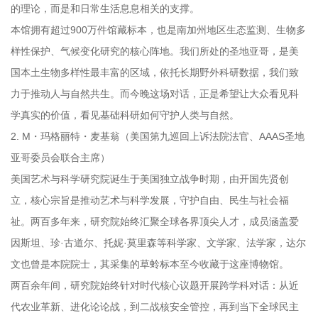
的理论，而是和日常生活息息相关的支撑。
本馆拥有超过900万件馆藏标本，也是南加州地区生态监测、生物多
样性保护、气候变化研究的核心阵地。我们所处的圣地亚哥，是美
国本土生物多样性最丰富的区域，依托长期野外科研数据，我们致
力于推动人与自然共生。而今晚这场对话，正是希望让大众看见科
学真实的价值，看见基础科研如何守护人类与自然。
2. M・玛格丽特・麦基翁（美国第九巡回上诉法院法官、AAAS圣地
亚哥委员会联合主席）
美国艺术与科学研究院诞生于美国独立战争时期，由开国先贤创
立，核心宗旨是推动艺术与科学发展，守护自由、民生与社会福
祉。两百多年来，研究院始终汇聚全球各界顶尖人才，成员涵盖爱
因斯坦、珍·古道尔、托妮·莫里森等科学家、文学家、法学家，达尔
文也曾是本院院士，其采集的草蛉标本至今收藏于这座博物馆。
两百余年间，研究院始终针对时代核心议题开展跨学科对话：从近
代农业革新、进化论论战，到二战核安全管控，再到当下全球民主