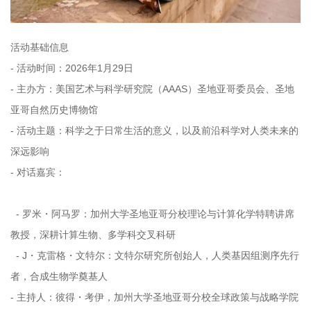
活动基础信息
- 活动时间：2026年1月29日
- 主办方：美国艺术与科学研究院（AAAS）圣地亚哥委员会、圣地
亚哥自然历史博物馆
- 活动主题：科学之于日常生活的意义，以及前沿科学对人类未来的
深远影响
- 对话嘉宾：
- 罗米・阿马罗：加州大学圣地亚哥分校理论与计算化学特聘讲席
教授，深耕计算生物、多学科交叉科研
- J・克雷格・文特尔：文特尔研究所创始人，人类基因组测序先行
者，合成生物学奠基人
- 主持人：彼得・考伊，加州大学圣地亚哥分校全球政策与战略学院