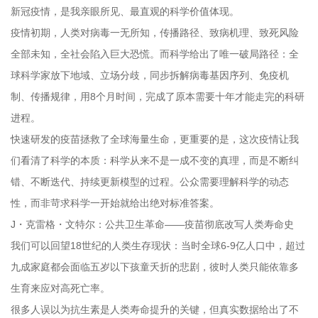
新冠疫情，是我亲眼所见、最直观的科学价值体现。
疫情初期，人类对病毒一无所知，传播路径、致病机理、致死风险
全部未知，全社会陷入巨大恐慌。而科学给出了唯一破局路径：全
球科学家放下地域、立场分歧，同步拆解病毒基因序列、免疫机
制、传播规律，用8个月时间，完成了原本需要十年才能走完的科研
进程。
快速研发的疫苗拯救了全球海量生命，更重要的是，这次疫情让我
们看清了科学的本质：科学从来不是一成不变的真理，而是不断纠
错、不断迭代、持续更新模型的过程。公众需要理解科学的动态
性，而非苛求科学一开始就给出绝对标准答案。
J・克雷格・文特尔：公共卫生革命——疫苗彻底改写人类寿命史
我们可以回望18世纪的人类生存现状：当时全球6-9亿人口中，超过
九成家庭都会面临五岁以下孩童夭折的悲剧，彼时人类只能依靠多
生育来应对高死亡率。
很多人误以为抗生素是人类寿命提升的关键，但真实数据给出了不