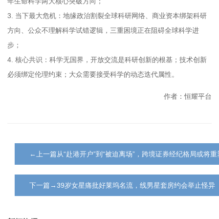
年生命科学两大核心突破方向；
3. 当下最大危机：地缘政治割裂全球科研网络、商业资本绑架科研
方向、公众不理解科学试错逻辑，三重困境正在阻碍全球科学进
步；
4. 核心共识：科学无国界，开放交流是科研创新的根基；技术创新
必须绑定伦理约束；大众需要接受科学的动态迭代属性。
作者：恒耀平台
←上一篇从“赴港开户”到“被迫离场”，跨境证券经纪格局或将重
下一篇→39岁女星痛批好莱坞名流，线男星套房约会举止怪异