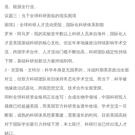
造、能源全行业。
议题三：当下全球科研面临的现实困境
困境1：全球科研人才流动受阻，国际化科研体系割裂
罗米・阿马罗：我的实验室半数以上科研人员来自海外，国际化人
才是美国基础科研的核心支柱。但近年来地缘政治持续影响学术交
流，跨国学术合作、人才流动门槛不断抬高，科研团队稳定性持续
下降，基础科研创新活力被持续削弱。
J・克雷格・文特尔：科学本身是无国界的，冷战时期美苏政治全面
对立，但双方科研团队依旧保持常态化学术交流。而当下，科学被
地缘政治武器化，跨国思想交流、技术合作全面受限。
同时全球科研资金格局正在改写：合成生物学领域，中国科研投入
规模已经超越美国，而美国官方科研资金逐年收缩。学术交流一旦
断裂，成熟的科研体系想要重建，需要漫长的时间。目前美国高校
对于国际学生吸引力持续下滑，本土医疗、科研行业已经出现人才
缺口。