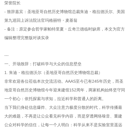
荣誉院长
- 致辞嘉宾：圣地亚哥自然历史博物馆总裁朱迪・格拉德沃尔、美国
第九巡回上诉法院法官玛格丽特・麦基翁
- 备注：原定参会哲学家帕特里夏・丘奇兰德临时缺席，本文为官方
编辑整理完整版对谈实录
---
一、开场致辞：打破科学与大众的信息壁垒
1. 朱迪・格拉德沃尔（圣地亚哥自然历史博物馆总裁）
非常欢迎各位莅临本次交流活动。AAAS至今已有245年历史，而圣
地亚哥自然历史博物馆今年迎来建馆152周年，两家机构始终坚守同
一个初心：依托探索与求知，拉近科学和普通人的距离。
当下我们身处信息爆炸、大众注意力极度分散的时代，科学传播最
大的难题，不再是让公众看见科学内容，而是穿透网络噪音、重建
公众对科学的信任，让每一个人明白：科学从来不是实验室里遥远