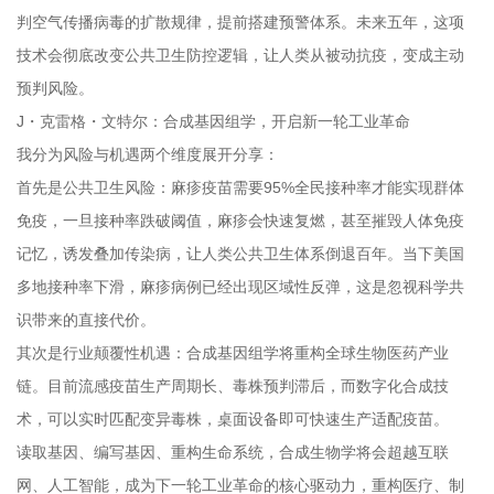
判空气传播病毒的扩散规律，提前搭建预警体系。未来五年，这项
技术会彻底改变公共卫生防控逻辑，让人类从被动抗疫，变成主动
预判风险。
J・克雷格・文特尔：合成基因组学，开启新一轮工业革命
我分为风险与机遇两个维度展开分享：
首先是公共卫生风险：麻疹疫苗需要95%全民接种率才能实现群体
免疫，一旦接种率跌破阈值，麻疹会快速复燃，甚至摧毁人体免疫
记忆，诱发叠加传染病，让人类公共卫生体系倒退百年。当下美国
多地接种率下滑，麻疹病例已经出现区域性反弹，这是忽视科学共
识带来的直接代价。
其次是行业颠覆性机遇：合成基因组学将重构全球生物医药产业
链。目前流感疫苗生产周期长、毒株预判滞后，而数字化合成技
术，可以实时匹配变异毒株，桌面设备即可快速生产适配疫苗。
读取基因、编写基因、重构生命系统，合成生物学将会超越互联
网、人工智能，成为下一轮工业革命的核心驱动力，重构医疗、制