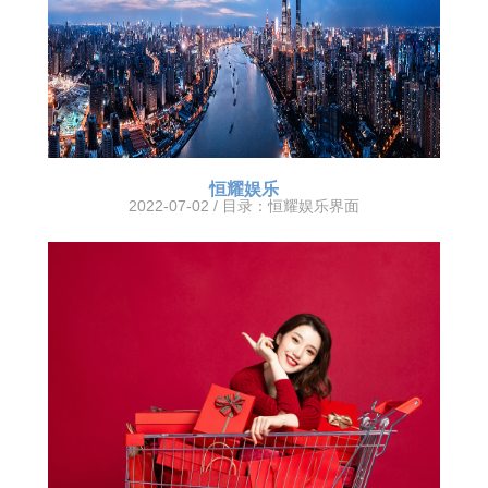
恒耀娱乐
2022-07-02 / 目录：
恒耀娱乐界面