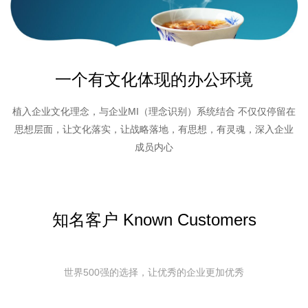
一个有文化体现的办公环境
植入企业文化理念，与企业MI（理念识别）系统结合 不仅仅停留在
思想层面，让文化落实，让战略落地，有思想，有灵魂，深入企业
成员内心
知名客户 Known Customers
世界500强的选择，让优秀的企业更加优秀