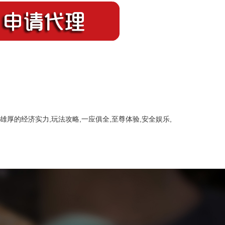
雄厚的经济实力,玩法攻略,一应俱全,至尊体验,安全娱乐,