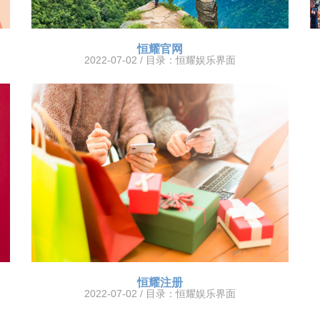
恒耀官网
2022-07-02 / 目录：
恒耀娱乐界面
恒耀注册
2022-07-02 / 目录：
恒耀娱乐界面