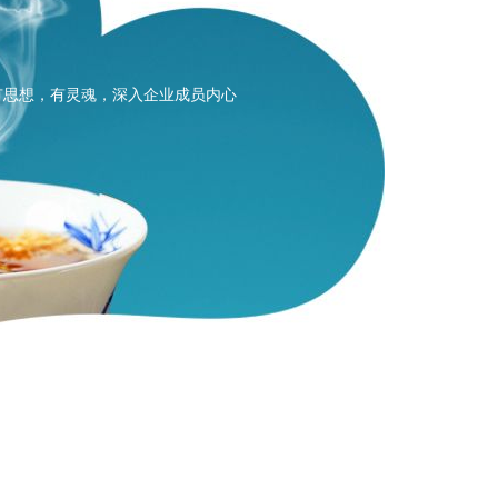
有思想，有灵魂，深入企业成员内心