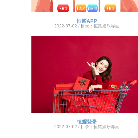
恒耀APP
2022-07-02 / 目录：
恒耀娱乐界面
恒耀登录
2022-07-02 / 目录：
恒耀娱乐界面