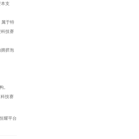
资本支
，属于特
硬科技赛
的拥挤泡
构。
硬科技赛
恒耀平台