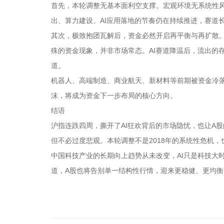
首先，本轮调整无基本面利空支撑。宏观环境无系统性风
出、算力建设、AI应用落地的节奏仍在持续推进，赛道
其次，极致抱团瓦解后，资金必然开启再平衡与再扩散
殊的资金现象，并非市场常态。AI赛道降温后，流出的
道。
机器人、高端制造、商业航天、新材料等前期被资金冷落
沫，将成为资金下一步布局的核心方向。
结语
沪指连跌四周，撕开了AI狂欢背后的市场隐忧，也让A
但不必过度悲观。本轮调整不是2018年的系统性危机，
中国科技产业的长期向上趋势从未改变，AI只是科技大
道，A股也将告别单一结构性行情，迎来更稳健、更均