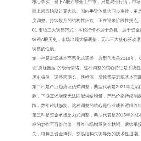
核心事实：当下A股并非全面牛市，只是局部行情，市场
而上周五纳斯达克大跌、国内半导体板块同步重挫，更是
度调整。持续数月的结构性狂欢，正在迎来阶段性拐点
01 市场三大调整范式：本轮行情不属于危机，属于资金
纵观A股历史，市场出现大幅调整，无非三大核心驱动
调整的性质。
第一种是宏观基本面恶化式调整，典型代表是2018年
现“质疑国运”的极端情绪。这种调整的核心特征是系统
历史极值，调整周期长、跌幅深，后续需要宏观基本面
第二种是产业趋势证伪式调整，典型代表是2021年之
剩，下游需求增速无法匹配供给增量，产品价格持续崩
跌，数年难以修复。这种调整的核心是行业成长逻辑终
第三种是资金承接乏力式调整，典型代表是2015年的
标的炒作至百倍估值，最终市场增量资金枯竭、后续承
关，纯粹是资金博弈、交易结构失衡导致的技术性退潮