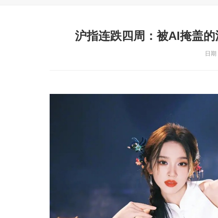
沪指连跌四周：被AI掩盖
日期：