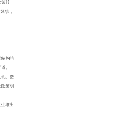
政策转
在延续，
场结构均
赛道。
兑现、数
业政策明
生生堆出