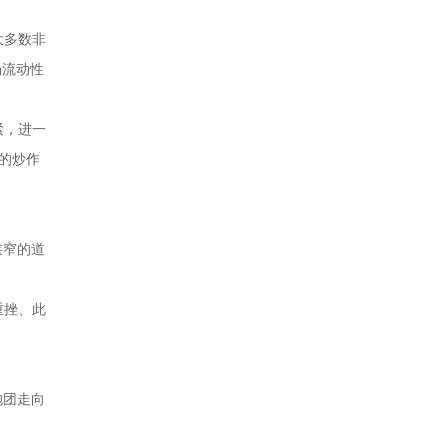
大多数非
场流动性
紧，进一
的炒作
狭窄的道
重挫、此
抱团走向