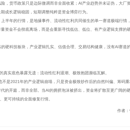
险，货币政策只是边际微调而非全面收紧；AI产业趋势并未证伪，大厂
长期成长逻辑稳固，短期调整纯粹是资金博弈行为。
。上半年的行情，是地缘事件、流动性红利共同催生的单一赛道极端行情
存量资金不会彻底离场，而是会重新寻找低估、低位、有产业逻辑支撑的
的硬科技板块，产业逻辑扎实、估值合理、交易结构健康，没有AI赛道
股的真实底色暴露无遗：流动性红利退潮、极致抱团濒临瓦解。
也不是2021年的产业逻辑崩塌，只是资金极致炒作后的自然纠偏、筹码重
时代的开篇，而非全部。当AI的拥挤泡沫被挤出，资金将扩散至更广阔的
衡、更可持续的全面修复行情。
作者：