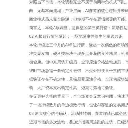
对照当下市场，本轮调整完全不属于前两种危机式下跌
向、无基本面崩塌；产业层面，AI赛道的核心逻辑并未
商业模式虽未完全跑通，但短期不存在逻辑颠覆的可能
简言之，本轮A股调整，是典型的第三类行情：流动性边
02 AI极致行情的缘起：一场地缘事件催生的单边共识
本轮持续近三个月的AI单边行情，缘起一次偶然的市场
冲突爆发前，硬科技板块呈现多点开花的良性格局，机
衡健康。但中东局势升级后，全球原油价格波动加剧，
彼时市场急需一条确定性最强、不受外部变量干扰的主
据验证存在不确定性，且极易受原油价格、全球供应链波
确、大厂资本支出确定性高、短期可落地可验证。
在无更好选择的背景下，全市场资金无意识抱团，快速形
了一场持续数月的单边极致行情，也让AI赛道的交易拥
03 两大核心信号确认：流动性转弱，赛道踩踏已成必然
近期市场的多次波动，叠加沪指四周连跌的走势，已经清