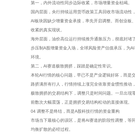
第一，内外流动性同步边际收紧，市场增量资金枯竭。
国内层面，央行持续运用货币政策工具回收市场流动性
AI板块因缺少增量资金承接，率先开启调整。而创业板
收紧的真实现状。
海外层面，油价高位运行持续推升通胀压力，彻底封堵
步压制A股增量资金入场，全球风险资产估值承压，为A
环境。
第二，AI赛道极致拥挤，踩踏是确定性常识。
本轮AI行情的核心问题，早已不是产业逻辑好坏，而是
路挤满所有行人，行情持续上涨完全依靠资金惯性推动
极致拥挤的交易结构下，调整只是时间问题。一旦出现
前数次大幅震荡，正是拥挤交易结构松动的直接体现。
04 调整不是终结，而是A股科技行情的资金重构
市场当下最核心的误区，是将AI赛道的阶段性调整，等
均衡扩散的必经过程。