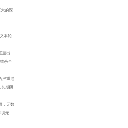
更大的深
义本轮
甚至出
被错杀至
给严重过
入长期阴
面，无数
环境无