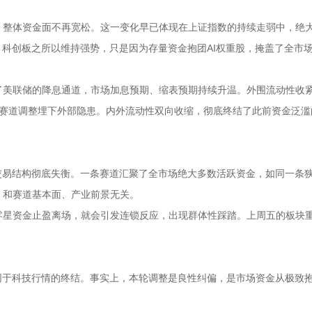
，整体资金面不再宽松。这一变化早已体现在上证指数的持续走弱中，绝
、科创板之所以维持强势，只是因为存量资金抱团AI权重股，掩盖了全市
了美联储的降息通道，市场加息预期、缩表预期持续升温。外围流动性收
I赛道调整埋下外部隐患。内外流动性双向收缩，彻底终结了此前资金泛滥
交易结构彻底失衡。一条赛道汇聚了全市场绝大多数活跃资金，如同一条
，和赛道基本面、产业前景无关。
零星资金止盈离场，就会引发连锁反应，出现群体性踩踏。上周五的板块
同于科技行情的终结。事实上，本轮调整是良性纠偏，是市场资金从极致