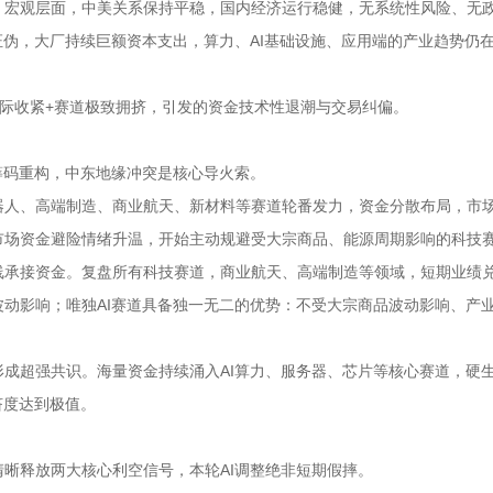
。宏观层面，中美关系保持平稳，国内经济运行稳健，无系统性风险、无
证伪，大厂持续巨额资本支出，算力、AI基础设施、应用端的产业趋势仍
。
际收紧+赛道极致拥挤，引发的资金技术性退潮与交易纠偏。
筹码重构，中东地缘冲突是核心导火索。
器人、高端制造、商业航天、新材料等赛道轮番发力，资金分散布局，市
市场资金避险情绪升温，开始主动规避受大宗商品、能源周期影响的科技
线承接资金。复盘所有科技赛道，商业航天、高端制造等领域，短期业绩
动影响；唯独AI赛道具备独一无二的优势：不受大宗商品波动影响、产
成超强共识。海量资金持续涌入AI算力、服务器、芯片等核心赛道，硬
挤度达到极值。
晰释放两大核心利空信号，本轮AI调整绝非短期假摔。