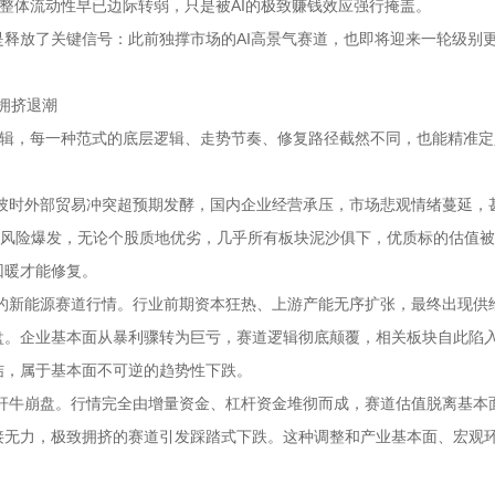
整体流动性早已边际转弱，只是被AI的极致赚钱效应强行掩盖。
释放了关键信号：此前独撑市场的AI高景气赛道，也即将迎来一轮级别
。
拥挤退潮
逻辑，每一种范式的底层逻辑、走势节奏、修复路径截然不同，也能精准定
。彼时外部贸易冲突超预期发酵，国内企业经营承压，市场悲观情绪蔓延，
性风险爆发，无论个股质地优劣，几乎所有板块泥沙俱下，优质标的估值
回暖才能修复。
后的新能源赛道行情。行业前期资本狂热、上游产能无序扩张，最终出现供
盘。企业基本面从暴利骤转为巨亏，赛道逻辑彻底颠覆，相关板块自此陷
结，属于基本面不可逆的趋势性下跌。
杠杆牛崩盘。行情完全由增量资金、杠杆资金堆彻而成，赛道估值脱离基本
接无力，极致拥挤的赛道引发踩踏式下跌。这种调整和产业基本面、宏观
。