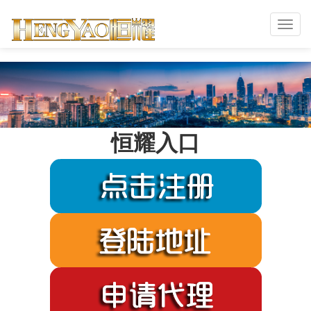
Toggl
navig
恒耀入口