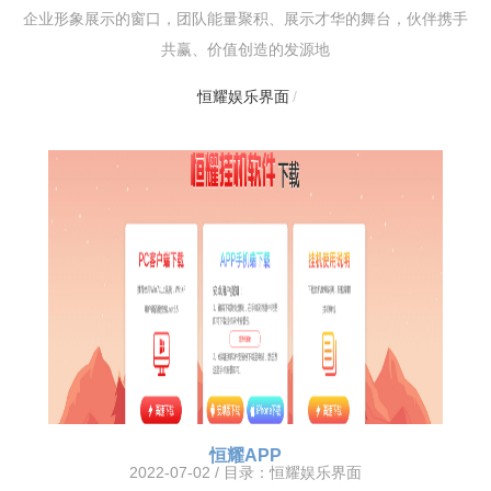
企业形象展示的窗口，团队能量聚积、展示才华的舞台，伙伴携手
共赢、价值创造的发源地
恒耀娱乐界面
/
恒耀APP
2022-07-02 / 目录：
恒耀娱乐界面