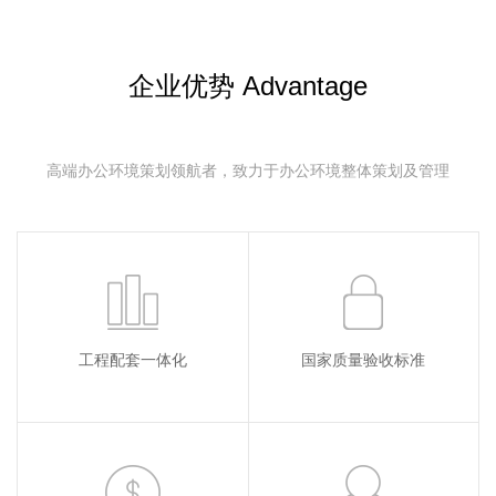
企业优势 Advantage
高端办公环境策划领航者，致力于办公环境整体策划及管理
工程配套一体化
国家质量验收标准