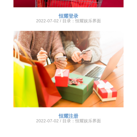
恒耀登录
2022-07-02 / 目录：
恒耀娱乐界面
恒耀注册
2022-07-02 / 目录：
恒耀娱乐界面