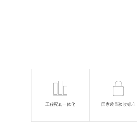
工程配套一体化
国家质量验收标准