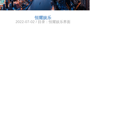
恒耀娱乐
2022-07-02 / 目录：
恒耀娱乐界面