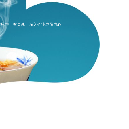
有思想，有灵魂，深入企业成员内心