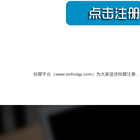
恒耀平台（www.xinhuiqp.com）为大家提供