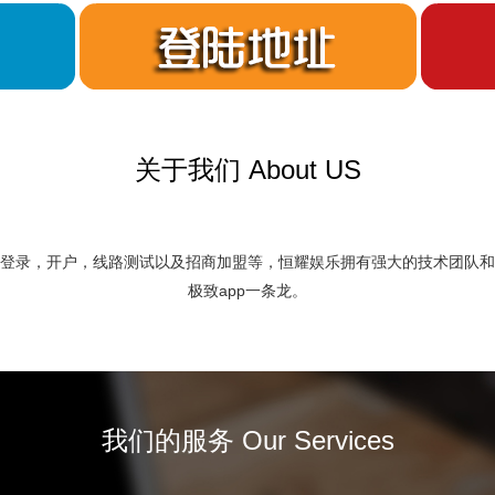
关于我们 About US
恒耀注册，登录，开户，线路测试以及招商加盟等，恒耀娱乐拥有强大的技术团队和
极致app一条龙。
我们的服务 Our Services