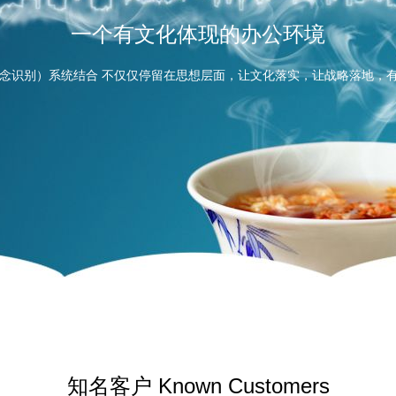
一个有文化体现的办公环境
理念识别）系统结合 不仅仅停留在思想层面，让文化落实，让战略落地，
知名客户 Known Customers