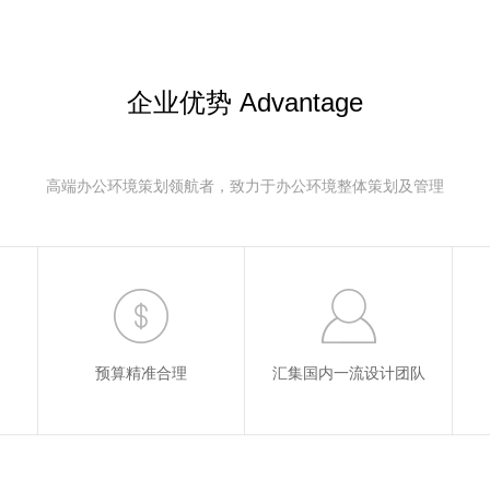
企业优势 Advantage
高端办公环境策划领航者，致力于办公环境整体策划及管理
预算精准合理
汇集国内一流设计团队