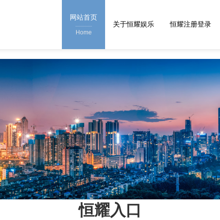
网站首页
关于恒耀娱乐
恒耀注册登录
Home
恒耀入口