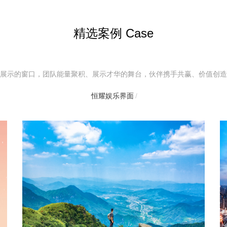
精选案例 Case
展示的窗口，团队能量聚积、展示才华的舞台，伙伴携手共赢、价值创造
恒耀娱乐界面
/