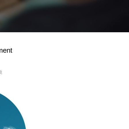
ent
境