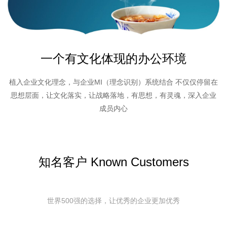
一个有文化体现的办公环境
植入企业文化理念，与企业MI（理念识别）系统结合 不仅仅停留在
思想层面，让文化落实，让战略落地，有思想，有灵魂，深入企业
成员内心
知名客户 Known Customers
世界500强的选择，让优秀的企业更加优秀