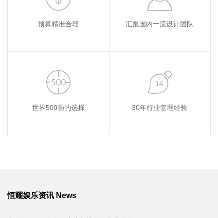
预算精准合理
汇集国内一流设计团队
世界500强的选择
30年行业管理经验
恒耀娱乐资讯 News