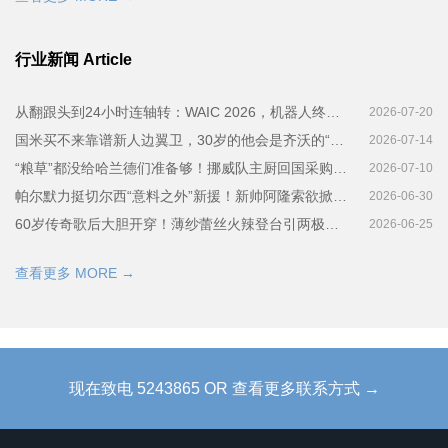
行业新闻 Article
从翻跟头到24小时连轴转：WAIC 2026，机器人终于长出了“班味”
2026-07-20
国米买不来靠谱新人边翼卫，30岁的他会是齐沃的“被迫选项”
2026-07-14
“粮草”都没给哈兰德们准备够！挪威队主厨回国采购食材，“顺便结婚”再返美继续上班
2026-07-10
帕尔默力挺切尔西“意料之外”新援！新帅阿隆索欲掀斯坦福桥变革风暴
2026-06-30
60岁传奇歌后大胆开穿！薄纱蕾丝火辣登台引两极争议：高龄不该性感？
2026-06-25
查看更多 MORE →
现在致电 5243865 OR 查看更多联系方式 →