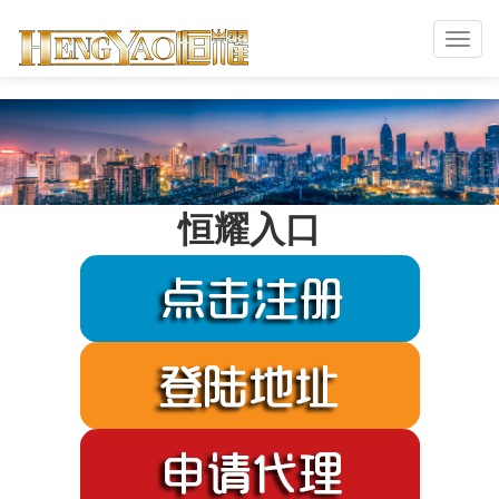
Toggl
navig
恒耀入口