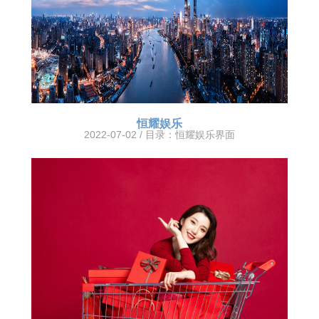
恒耀娱乐
2022-07-02 / 目录：
恒耀娱乐界面