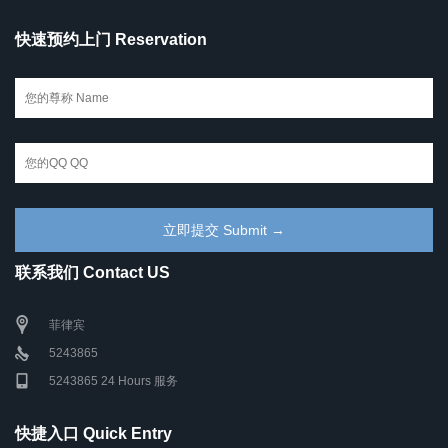
快速预约上门 Reservation
联系我们 Contact US
菲律宾
5243865
5243865 24 Hours 服务
快捷入口 Quick Entry