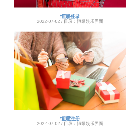
恒耀登录
2022-07-02 / 目录：
恒耀娱乐界面
恒耀注册
2022-07-02 / 目录：
恒耀娱乐界面