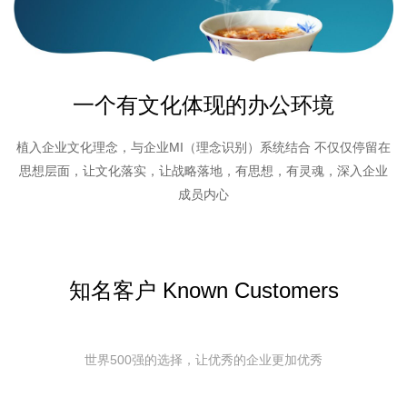
一个有文化体现的办公环境
植入企业文化理念，与企业MI（理念识别）系统结合 不仅仅停留在
思想层面，让文化落实，让战略落地，有思想，有灵魂，深入企业
成员内心
知名客户 Known Customers
世界500强的选择，让优秀的企业更加优秀