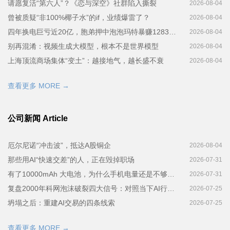
请愿复活“第六人”？《恋与深空》社群陷入撕裂
2026-08-04
曾被质疑“非100%椰子水”的if，业绩爆雷了？
2026-08-04
四年换电巨亏近20亿，胞弟押中泡泡玛特暴赚1283倍：潮汕蔡氏兄弟的冰火人生
2026-08-04
别再混淆：视频生成大模型，根本不是世界模型
2026-08-04
上海顶流商场集体“变土”：越接地气，越长盛不衰
2026-08-04
查看更多 MORE →
公司新闻 Article
厄尔尼诺“冲击波”，抵达A股铜企
2026-08-04
那些用AI“快速交差”的人，正在毁掉职场
2026-07-31
有了10000mAh 大电池，为什么手机电量还是不够用？
2026-07-31
复盘2000年科网泡沫破裂四大信号：对照当下AI行情的镜像与差异
2026-07-25
坍塌之后：重建AI交易的四条线索
2026-07-25
查看更多 MORE →